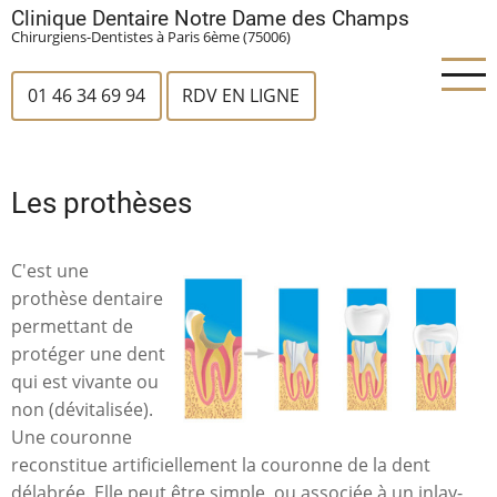
Aller
Clinique Dentaire Notre Dame des Champs
Chirurgiens-Dentistes à Paris 6ème (75006)
au
contenu
01 46 34 69 94
RDV EN LIGNE
principal
Les prothèses
C'est une
prothèse dentaire
permettant de
protéger une dent
qui est vivante ou
non (dévitalisée).
Une couronne
reconstitue artificiellement la couronne de la dent
délabrée. Elle peut être simple, ou associée à un inlay-