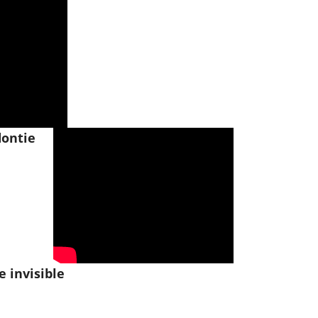
ontie
 invisible